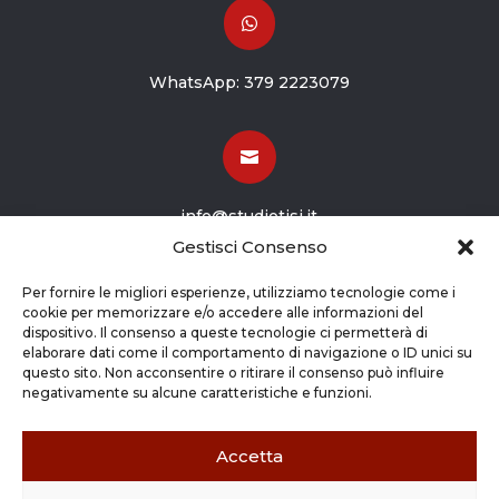

WhatsApp:
379 2223079

info@studiotisi.it
Gestisci Consenso

Per fornire le migliori esperienze, utilizziamo tecnologie come i
cookie per memorizzare e/o accedere alle informazioni del
dispositivo. Il consenso a queste tecnologie ci permetterà di
Viale Europa 8
elaborare dati come il comportamento di navigazione o ID unici su
questo sito. Non acconsentire o ritirare il consenso può influire
Grassobbio BG (24050)
negativamente su alcune caratteristiche e funzioni.
Accetta