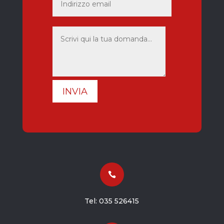
INVIA

Tel:
035 526415