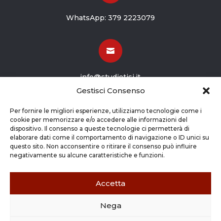
WhatsApp:
379 2223079

info@studiotisi.it
Gestisci Consenso

Per fornire le migliori esperienze, utilizziamo tecnologie come i
cookie per memorizzare e/o accedere alle informazioni del
dispositivo. Il consenso a queste tecnologie ci permetterà di
Viale Europa 8
elaborare dati come il comportamento di navigazione o ID unici su
questo sito. Non acconsentire o ritirare il consenso può influire
Grassobbio BG (24050)
negativamente su alcune caratteristiche e funzioni.
Accetta
Nega
Copyright © 2026 STUDIO TISI SRL –
Commercialisti – Revisori Contabili | P.Iva - CF