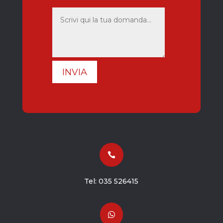
INVIA

Tel:
035 526415
