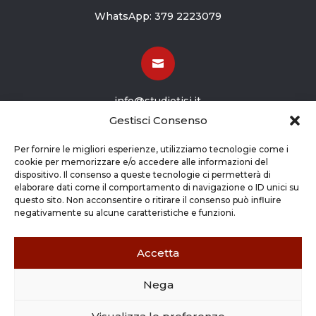
WhatsApp:
379 2223079

info@studiotisi.it
Gestisci Consenso

Per fornire le migliori esperienze, utilizziamo tecnologie come i
cookie per memorizzare e/o accedere alle informazioni del
dispositivo. Il consenso a queste tecnologie ci permetterà di
Viale Europa 8
elaborare dati come il comportamento di navigazione o ID unici su
questo sito. Non acconsentire o ritirare il consenso può influire
Grassobbio BG (24050)
negativamente su alcune caratteristiche e funzioni.
Accetta
Nega
Copyright © 2026 STUDIO TISI SRL –
Commercialisti – Revisori Contabili | P.Iva - CF