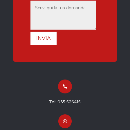
INVIA

Tel:
035 526415
