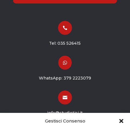

Tel:
035 526415

WhatsApp:
379 2223079

info@studiotisi.it
Gestisci Consenso