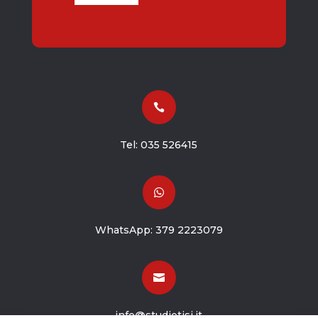

Tel:
035 526415

WhatsApp:
379 2223079

info@studiotisi.it