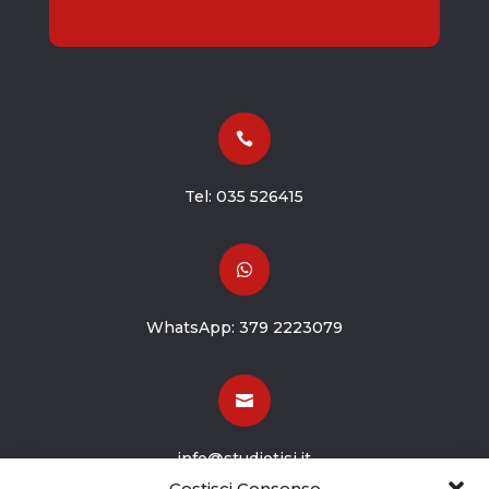

Tel:
035 526415

WhatsApp:
379 2223079

info@studiotisi.it
Gestisci Consenso