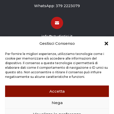
WhatsApp:
379 2223079

info@studiotisi.it
Gestisci Consenso

Per fornire le migliori esperienze, utilizziamo tecnologie come i
cookie per memorizzare e/o accedere alle informazioni del
dispositivo. Il consenso a queste tecnologie ci permetterà di
Viale Europa 8
elaborare dati come il comportamento di navigazione o ID unici su
questo sito. Non acconsentire o ritirare il consenso può influire
Grassobbio BG (24050)
negativamente su alcune caratteristiche e funzioni.
Accetta
Nega
Copyright © 2026 STUDIO TISI SRL –
Commercialisti – Revisori Contabili | P.Iva - CF