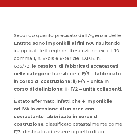
Secondo quanto precisato dall’Agenzia delle
Entrate
sono imponibili ai fini IVA
, risultando
inapplicabile il regime di esenzione ex art. 10,
comma 1, n. 8-bis e 8-ter del D.P.R. n.
633/72,
le cessioni di fabbricati accatastati
nelle categorie
transitorie: i)
F/3 – fabbricato
in corso di costruzione; ii) F/4 – unità in
corso di definizione
; iii)
F/2 – unità collabenti
.
È stato affermato, infatti, che
è imponibile
ad IVA la cessione di un’area con
sovrastante fabbricato in corso di
costruzione
, classificato catastalmente come
F/3, destinato ad essere oggetto di un