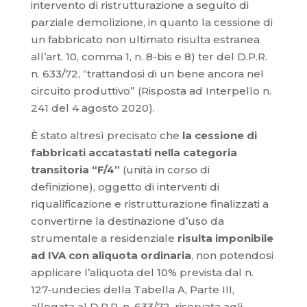
intervento di ristrutturazione a seguito di
parziale demolizione, in quanto la cessione di
un fabbricato non ultimato risulta estranea
all’art. 10, comma 1, n. 8-bis e 8) ter del D.P.R.
n. 633/72, “trattandosi di un bene ancora nel
circuito produttivo” (Risposta ad Interpello n.
241 del 4 agosto 2020).
È stato altresì precisato che
la cessione di
fabbricati accatastati nella categoria
transitoria “F/4”
(unità in corso di
definizione), oggetto di interventi di
riqualificazione e ristrutturazione finalizzati a
convertirne la destinazione d’uso da
strumentale a residenziale
risulta imponibile
ad IVA con aliquota ordinaria
, non potendosi
applicare l’aliquota del 10% prevista dal n.
127-undecies della Tabella A, Parte III,
allegata al D.P.R. n. 633/72, riservata agli