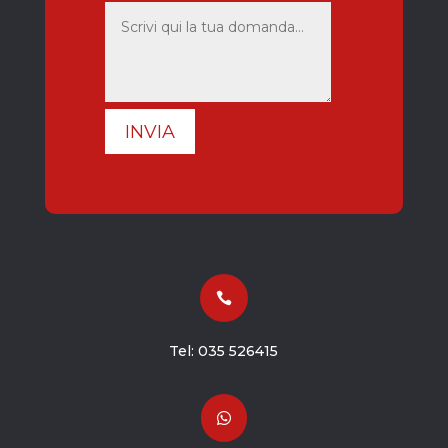
INVIA

Tel:
035 526415
