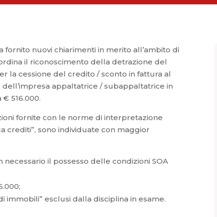
fornito nuovi chiarimenti in merito all’ambito di
ordina il riconoscimento della detrazione del
er la cessione del credito / sconto in fattura al
dell’impresa appaltatrice / subappaltatrice in
a € 516.000.
azioni fornite con le norme di interpretazione
ca crediti”, sono individuate con maggior
on necessario il possesso delle condizioni SOA
6.000;
i di immobili” esclusi dalla disciplina in esame.