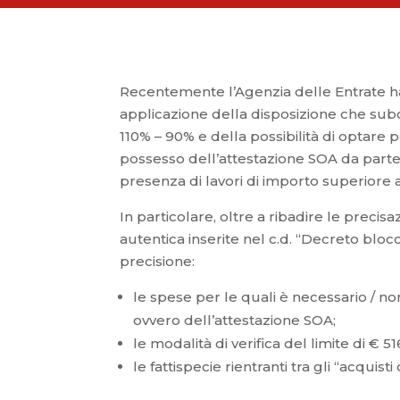
Recentemente l’Agenzia delle Entrate ha 
applicazione della disposizione che sub
110% – 90% e della possibilità di optare p
possesso dell’attestazione SOA da parte 
presenza di lavori di importo superiore 
In particolare, oltre a ribadire le precis
autentica inserite nel c.d. “Decreto bloc
precisione:
le spese per le quali è necessario / n
ovvero dell’attestazione SOA;
le modalità di verifica del limite di € 51
le fattispecie rientranti tra gli “acquist