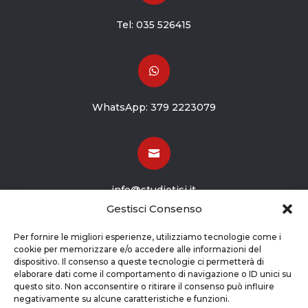
Tel:
035 526415

WhatsApp:
379 2223079

info@studiotisi.it
Gestisci Consenso

Per fornire le migliori esperienze, utilizziamo tecnologie come i
cookie per memorizzare e/o accedere alle informazioni del
dispositivo. Il consenso a queste tecnologie ci permetterà di
Viale Europa 8
elaborare dati come il comportamento di navigazione o ID unici su
questo sito. Non acconsentire o ritirare il consenso può influire
Grassobbio BG (24050)
negativamente su alcune caratteristiche e funzioni.