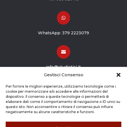

WhatsApp:
379 2223079

info@studiotisi.it
Gestisci Consenso

Per fornire le migliori esperienze, utilizziamo tecnologie come i
cookie per memorizzare e/o accedere alle informazioni del
dispositivo. Il consenso a queste tecnologie ci permetterà di
Viale Europa 8
elaborare dati come il comportamento di navigazione o ID unici su
questo sito. Non acconsentire o ritirare il consenso può influire
Grassobbio BG (24050)
negativamente su alcune caratteristiche e funzioni.