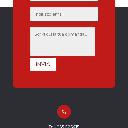
INVIA

Tel:
035 526415