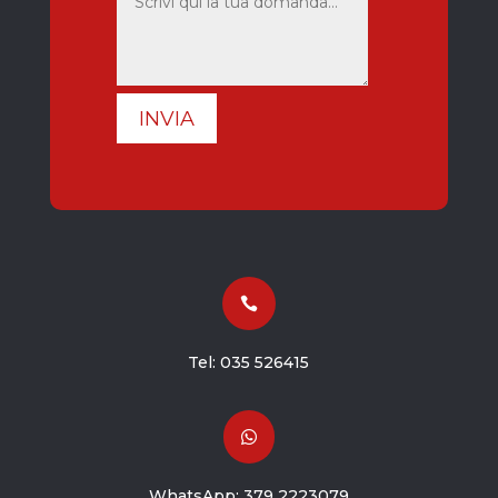
INVIA

Tel:
035 526415

WhatsApp:
379 2223079