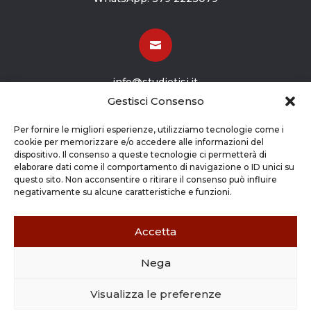

info@studiotisi.it
Gestisci Consenso

Per fornire le migliori esperienze, utilizziamo tecnologie come i
cookie per memorizzare e/o accedere alle informazioni del
dispositivo. Il consenso a queste tecnologie ci permetterà di
Viale Europa 8
elaborare dati come il comportamento di navigazione o ID unici su
questo sito. Non acconsentire o ritirare il consenso può influire
Grassobbio BG (24050)
negativamente su alcune caratteristiche e funzioni.
Accetta
Nega
Copyright © 2026 STUDIO TISI SRL –
Commercialisti – Revisori Contabili | P.Iva - CF
Visualizza le preferenze
03263800165 |
Credits
|
Cookie Policy
|
Privacy