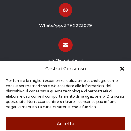

WhatsApp:
379 2223079

info@studiotisi.it
Gestisci Consenso

Per fornire le migliori esperienze, utilizziamo tecnologie come i
cookie per memorizzare e/o accedere alle informazioni del
dispositivo. Il consenso a queste tecnologie ci permetterà di
Viale Europa 8
elaborare dati come il comportamento di navigazione o ID unici su
questo sito. Non acconsentire o ritirare il consenso può influire
Grassobbio BG (24050)
negativamente su alcune caratteristiche e funzioni.
Accetta