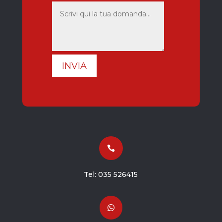
INVIA

Tel:
035 526415
