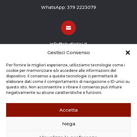
WhatsApp:
379 2223079

info@studiotisi.it
Gestisci Consenso

Per fornire le migliori esperienze, utilizziamo tecnologie come i
cookie per memorizzare e/o accedere alle informazioni del
dispositivo. Il consenso a queste tecnologie ci permetterà di
Viale Europa 8
elaborare dati come il comportamento di navigazione o ID unici su
questo sito. Non acconsentire o ritirare il consenso può influire
Grassobbio BG (24050)
negativamente su alcune caratteristiche e funzioni.
Accetta
Nega
Copyright © 2026 STUDIO TISI SRL –
Commercialisti – Revisori Contabili | P.Iva - CF