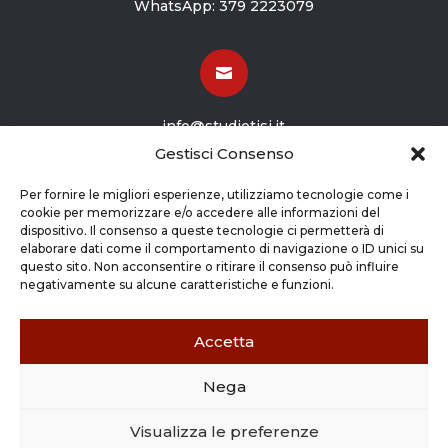
WhatsApp:
379 2223079

info@studiotisi.it
Gestisci Consenso

Per fornire le migliori esperienze, utilizziamo tecnologie come i
cookie per memorizzare e/o accedere alle informazioni del
dispositivo. Il consenso a queste tecnologie ci permetterà di
Viale Europa 8
elaborare dati come il comportamento di navigazione o ID unici su
questo sito. Non acconsentire o ritirare il consenso può influire
Grassobbio BG (24050)
negativamente su alcune caratteristiche e funzioni.
Accetta
Nega
Copyright © 2026 STUDIO TISI SRL –
Commercialisti – Revisori Contabili | P.Iva - CF
Visualizza le preferenze
03263800165 |
Credits
|
Cookie Policy
|
Privacy