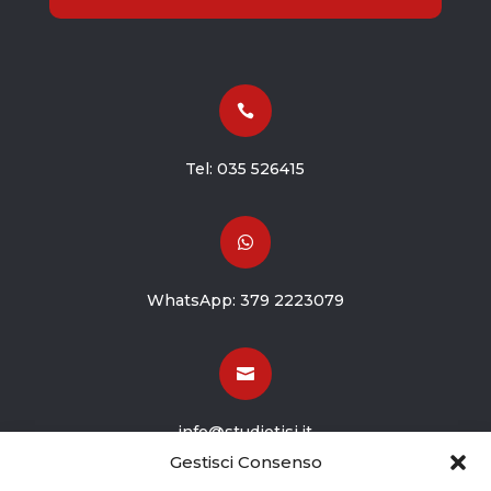

Tel:
035 526415

WhatsApp:
379 2223079

info@studiotisi.it
Gestisci Consenso