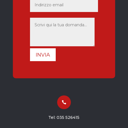
INVIA

Tel:
035 526415