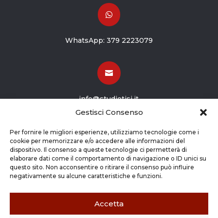

WhatsApp:
379 2223079

info@studiotisi.it
Gestisci Consenso

Per fornire le migliori esperienze, utilizziamo tecnologie come i
cookie per memorizzare e/o accedere alle informazioni del
dispositivo. Il consenso a queste tecnologie ci permetterà di
Viale Europa 8
elaborare dati come il comportamento di navigazione o ID unici su
questo sito. Non acconsentire o ritirare il consenso può influire
Grassobbio BG (24050)
negativamente su alcune caratteristiche e funzioni.
Accetta