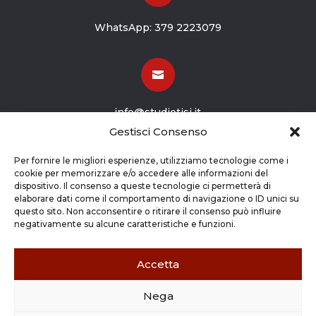
WhatsApp:
379 2223079

info@studiotisi.it
Gestisci Consenso

Per fornire le migliori esperienze, utilizziamo tecnologie come i
cookie per memorizzare e/o accedere alle informazioni del
dispositivo. Il consenso a queste tecnologie ci permetterà di
Viale Europa 8
elaborare dati come il comportamento di navigazione o ID unici su
questo sito. Non acconsentire o ritirare il consenso può influire
Grassobbio BG (24050)
negativamente su alcune caratteristiche e funzioni.
Accetta
Nega
Copyright © 2026 STUDIO TISI SRL –
Commercialisti – Revisori Contabili | P.Iva - CF