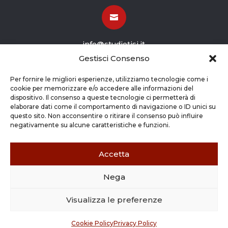

info@studiotisi.it
Gestisci Consenso

Per fornire le migliori esperienze, utilizziamo tecnologie come i
cookie per memorizzare e/o accedere alle informazioni del
dispositivo. Il consenso a queste tecnologie ci permetterà di
Viale Europa 8
elaborare dati come il comportamento di navigazione o ID unici su
questo sito. Non acconsentire o ritirare il consenso può influire
Grassobbio BG (24050)
negativamente su alcune caratteristiche e funzioni.
Accetta
Nega
Copyright © 2026 STUDIO TISI SRL –
Commercialisti – Revisori Contabili | P.Iva - CF
Visualizza le preferenze
03263800165 |
Credits
|
Cookie Policy
|
Privacy
Policy
Cookie Policy
Privacy Policy