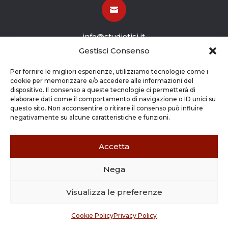

info@studiotisi.it
Gestisci Consenso

Per fornire le migliori esperienze, utilizziamo tecnologie come i
cookie per memorizzare e/o accedere alle informazioni del
dispositivo. Il consenso a queste tecnologie ci permetterà di
Viale Europa 8
elaborare dati come il comportamento di navigazione o ID unici su
questo sito. Non acconsentire o ritirare il consenso può influire
Grassobbio BG (24050)
negativamente su alcune caratteristiche e funzioni.
Accetta
Nega
Copyright © 2026 STUDIO TISI SRL –
Commercialisti – Revisori Contabili | P.Iva - CF
Visualizza le preferenze
03263800165 |
Credits
|
Cookie Policy
|
Privacy
Policy
Cookie Policy
Privacy Policy