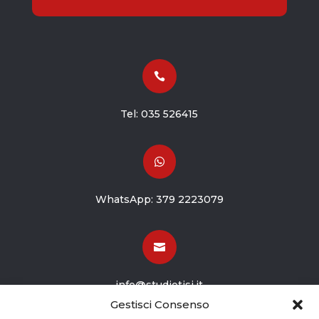

Tel:
035 526415

WhatsApp:
379 2223079

info@studiotisi.it
Gestisci Consenso