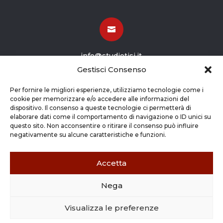

info@studiotisi.it
Gestisci Consenso

Per fornire le migliori esperienze, utilizziamo tecnologie come i
cookie per memorizzare e/o accedere alle informazioni del
dispositivo. Il consenso a queste tecnologie ci permetterà di
Viale Europa 8
elaborare dati come il comportamento di navigazione o ID unici su
questo sito. Non acconsentire o ritirare il consenso può influire
Grassobbio BG (24050)
negativamente su alcune caratteristiche e funzioni.
Accetta
Nega
Copyright © 2026 STUDIO TISI SRL –
Commercialisti – Revisori Contabili | P.Iva - CF
Visualizza le preferenze
03263800165 |
Credits
|
Cookie Policy
|
Privacy
Policy